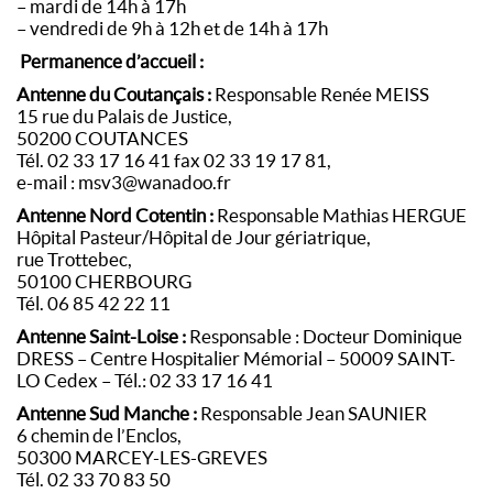
– mardi de 14h à 17h
– vendredi de 9h à 12h et de 14h à 17h
Permanence d’accueil :
Antenne du Coutançais :
Responsable Renée MEISS
15 rue du Palais de Justice,
50200 COUTANCES
Tél. 02 33 17 16 41 fax 02 33 19 17 81,
e-mail : msv3@wanadoo.fr
Antenne Nord Cotentin :
Responsable Mathias HERGUE
Hôpital Pasteur/Hôpital de Jour gériatrique,
rue Trottebec,
50100 CHERBOURG
Tél. 06 85 42 22 11
Antenne Saint-Loise :
Responsable : Docteur Dominique
DRESS – Centre Hospitalier Mémorial – 50009 SAINT-
LO Cedex – Tél.: 02 33 17 16 41
Antenne Sud Manche :
Responsable Jean SAUNIER
6 chemin de l’Enclos,
50300 MARCEY-LES-GREVES
Tél. 02 33 70 83 50