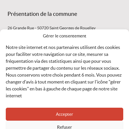
Présentation de la commune
26 Grande Rue - 50720 Saint Georges de Rouelley
02 33 59 44 03 mairie@saintgeorgesderouelley.fr
Gérer le consentement
Secrétariat ouvert : le lundi de 15 h 30 à 17 h 30 -
le mardi de 9
Notre site internet et nos partenaires utilisent des cookies
pour faciliter votre navigation sur ce site, mesurer sa
fréquentation via des statistiques ainsi que pour vous
LIRE
LA SUITE
permettre de partager du contenu sur les réseaux sociaux.
Nous conservons votre choix pendant 6 mois. Vous pouvez
Météo
changer d'avis à tout moment en cliquant sur l'icône "gérer
les cookies" en bas à gauche de chaque page de notre site
internet
Accepter
ACCUEIL
ACCESSIBILITÉ
MENTIONS LÉGALES
CONTACT
Refuser