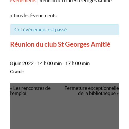
Evènements
|
Réunion du club St Georges Amitié
« Tous les Évènements
Cet évènement est passé
Réunion du club St Georges Amitié
8 juin 2022 - 14 h 00 min
-
17 h 00 min
Gratuit
Navigation
«
Les rencontres de
Fermeture exceptionnelle
évènement
l’emploi
de la bibliothèque
»