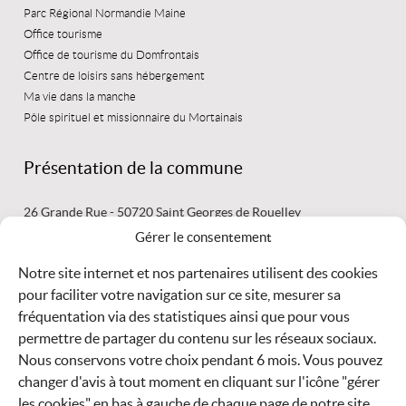
Parc Régional Normandie Maine
Office tourisme
Office de tourisme du Domfrontais
Centre de loisirs sans hébergement
Ma vie dans la manche
Pôle spirituel et missionnaire du Mortainais
Présentation de la commune
26 Grande Rue - 50720 Saint Georges de Rouelley
02 33 59 44 03 mairie@saintgeorgesderouelley.fr
Gérer le consentement
Secrétariat ouvert : le lundi de 15 h 30 à 17 h 30 -
le mardi de 9
Notre site internet et nos partenaires utilisent des cookies
pour faciliter votre navigation sur ce site, mesurer sa
LIRE
fréquentation via des statistiques ainsi que pour vous
LA SUITE
permettre de partager du contenu sur les réseaux sociaux.
Nous conservons votre choix pendant 6 mois. Vous pouvez
Météo
changer d'avis à tout moment en cliquant sur l'icône "gérer
les cookies" en bas à gauche de chaque page de notre site