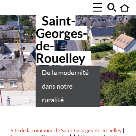
Saint-
Georges-
de-
Rouelley
De la modernité
dans notre
ruralité
Site de la commune de Saint-Georges-de-Rouelley
|