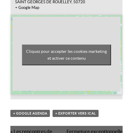
SAINT GEORGES DE ROUELLEY
,
50720
+ Google Map
Cliquez pour accepter les cookies marketing
et activer ce contenu
+ GOOGLE AGENDA
+ EXPORTER VERS ICAL
Navigation
«
Les rencontres de
Fermeture exceptionnelle