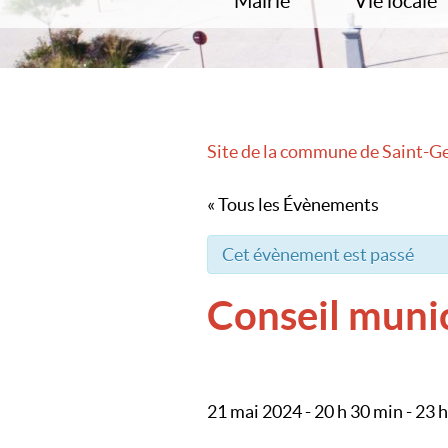
Mairie
Vie locale
L’équipe municipale
École
Commissions
Garde enfant
Compte rendu du conseil
Jeunesse
Démarches administratives
Associations
Adresses utiles – Annuaires
Bibliothèque
Site de la commune de Saint-G
Arrêtés
Salle polyvale
Travaux et urbanisme
La Paroisse
« Tous les Évènements
Bulletin municipal
Concours maisons fleuries
Cet évènement est passé
Déchets
Cimetière communal
Conseil muni
21 mai 2024 - 20 h 30 min
-
23 h