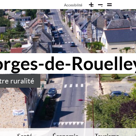
Accesibilité
T
T
T
orges-de-Rouelle
re ruralité