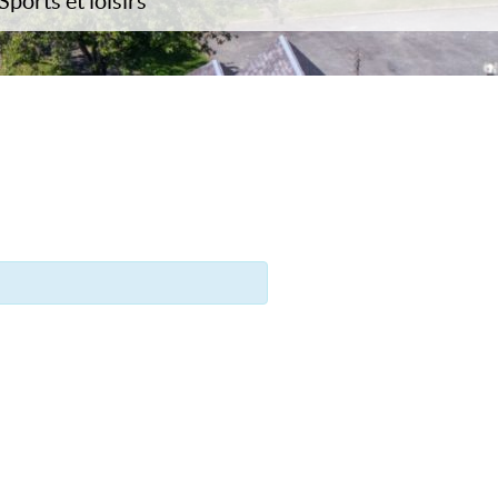
Sports et loisirs
ergement
vrir