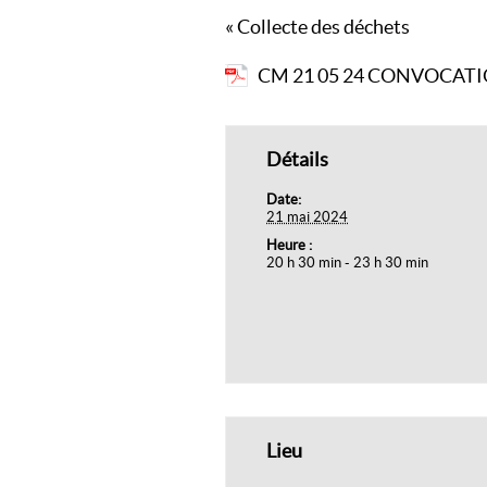
Navigation
«
Collecte des déchets
évènement
CM 21 05 24 CONVOCAT
Détails
Date:
21 mai 2024
Heure :
20 h 30 min - 23 h 30 min
Lieu