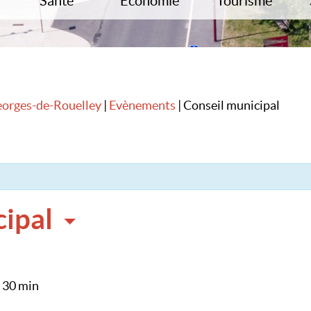
Santé
Économie
Tourisme
Les professionnels de santé
Commerces / Artisanat / Entreprises /
Parcours historique
Services
s
Informations pratiques sur votre
Restauration – Héb
santé
Immobilier
La Fosse Arthour
L’emploi
Histoire locale
Autres sites à décou
eorges-de-Rouelley
|
Evènements
|
Conseil municipal
nte
cipal
 30 min