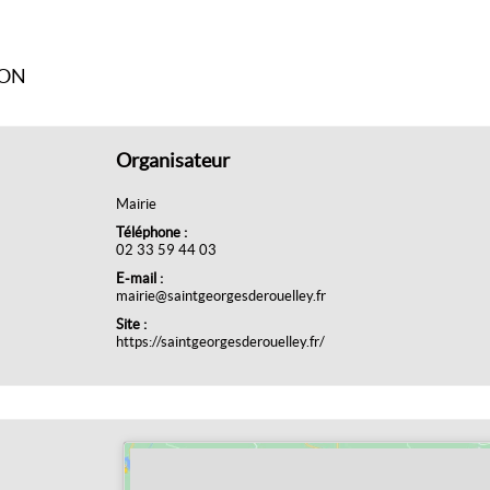
ION
Organisateur
Mairie
Téléphone :
02 33 59 44 03
E-mail :
mairie@saintgeorgesderouelley.fr
Site :
https://saintgeorgesderouelley.fr/