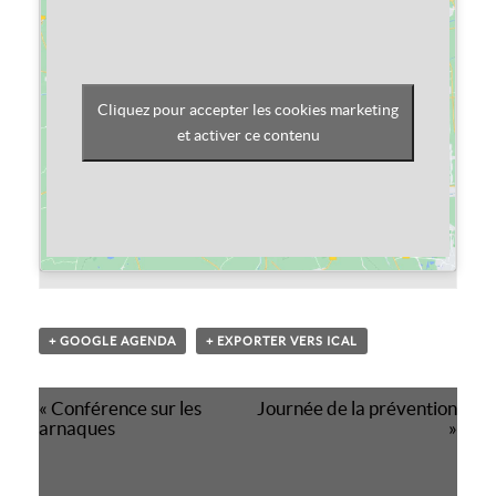
Cliquez pour accepter les cookies marketing
et activer ce contenu
+ GOOGLE AGENDA
+ EXPORTER VERS ICAL
Navigation
«
Conférence sur les
Journée de la prévention
évènement
arnaques
»