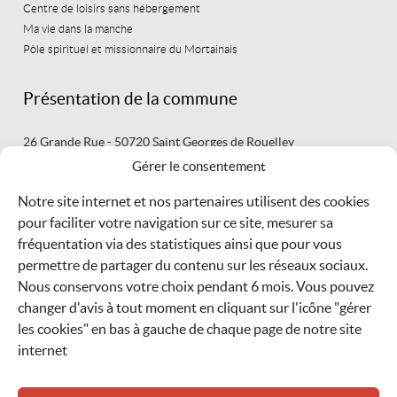
Centre de loisirs sans hébergement
Ma vie dans la manche
Pôle spirituel et missionnaire du Mortainais
Présentation de la commune
26 Grande Rue - 50720 Saint Georges de Rouelley
02 33 59 44 03 mairie@saintgeorgesderouelley.fr
Gérer le consentement
Secrétariat ouvert : le lundi de 15 h 30 à 17 h 30 -
le mardi de 9
Notre site internet et nos partenaires utilisent des cookies
pour faciliter votre navigation sur ce site, mesurer sa
LIRE
fréquentation via des statistiques ainsi que pour vous
LA SUITE
permettre de partager du contenu sur les réseaux sociaux.
Nous conservons votre choix pendant 6 mois. Vous pouvez
Météo
changer d'avis à tout moment en cliquant sur l'icône "gérer
les cookies" en bas à gauche de chaque page de notre site
internet