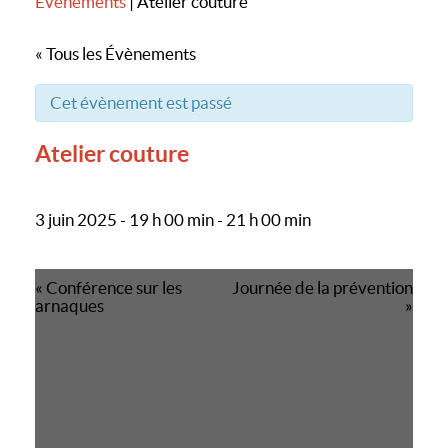
Evènements
|
Atelier couture
« Tous les Évènements
Cet évènement est passé
Atelier couture
3 juin 2025 - 19 h 00 min
-
21 h 00 min
Navigation
«
Conférence sur les
Journée de la prévention
évènement
arnaques
»