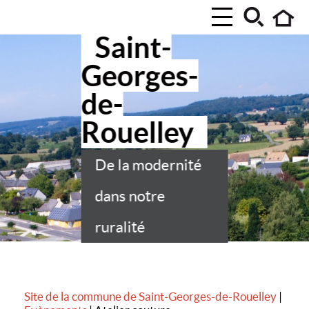
Saint-
Georges-
de-
Rouelley
De la modernité
dans notre
ruralité
Site de la commune de Saint-Georges-de-Rouelley
|