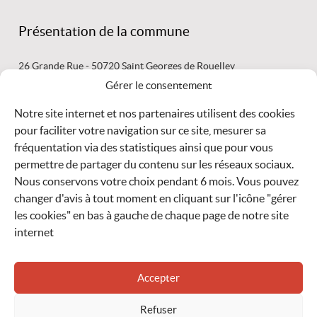
Présentation de la commune
26 Grande Rue - 50720 Saint Georges de Rouelley
02 33 59 44 03 mairie@saintgeorgesderouelley.fr
Gérer le consentement
Secrétariat ouvert : le lundi de 15 h 30 à 17 h 30 -
le mardi de 9
Notre site internet et nos partenaires utilisent des cookies
pour faciliter votre navigation sur ce site, mesurer sa
fréquentation via des statistiques ainsi que pour vous
LIRE
LA SUITE
permettre de partager du contenu sur les réseaux sociaux.
Nous conservons votre choix pendant 6 mois. Vous pouvez
Météo
changer d'avis à tout moment en cliquant sur l'icône "gérer
les cookies" en bas à gauche de chaque page de notre site
internet
Accepter
ACCUEIL
ACCESSIBILITÉ
MENTIONS LÉGALES
CONTACT
Refuser
DONNÉES PERSONNELLES
POLITIQUE DE COOKIES
PLAN DU SITE