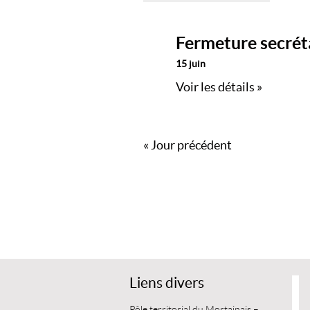
Fermeture secréta
15 juin
Voir les détails »
«
Jour précédent
Liens divers
Pôle territorial du Mortainais –