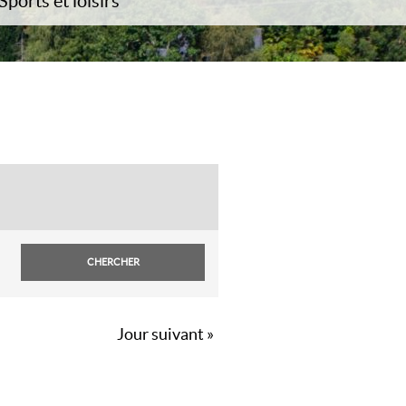
Sports et loisirs
ergement
vrir
Jour suivant
»