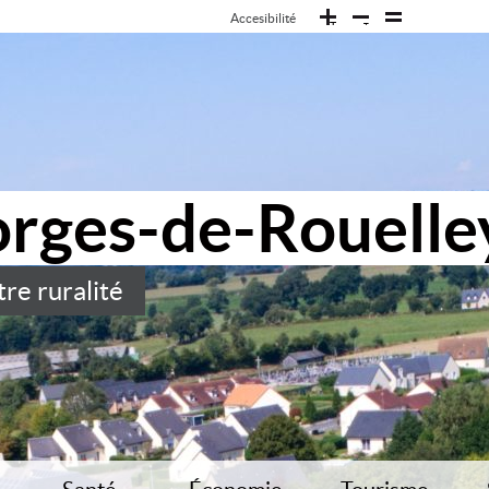
Accesibilité
T
T
T
orges-de-Rouelle
re ruralité