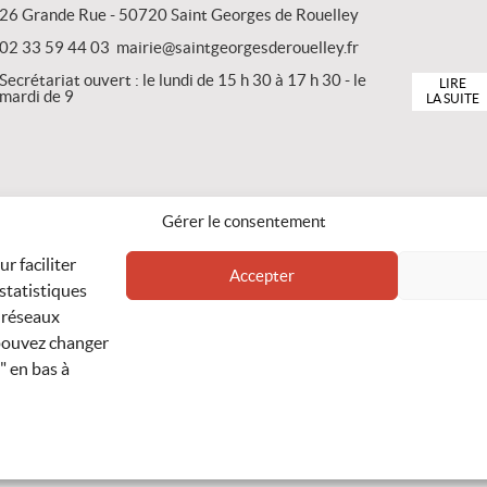
26 Grande Rue - 50720 Saint Georges de Rouelley
02 33 59 44 03 mairie@saintgeorgesderouelley.fr
Secrétariat ouvert : le lundi de 15 h 30 à 17 h 30 - le
LIRE
mardi de 9
LA SUITE
Gérer le consentement
r faciliter
Accepter
 statistiques
 réseaux
pouvez changer
" en bas à
CONTACT
DONNÉES PERSONNELLES
POLITIQUE DE COOKIES
PLAN DU SITE