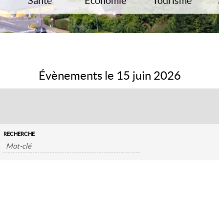
Santé
Économie
Tourisme
Les professionnels de santé
Commerces / Artisanat / Entreprises /
Parcours historique
Services
s
Informations pratiques sur votre
Restauration – Héb
santé
Immobilier
La Fosse Arthour
L’emploi
Histoire locale
Autres sites à décou
Évènements le 15 juin 2026
nte
RECHERCHE