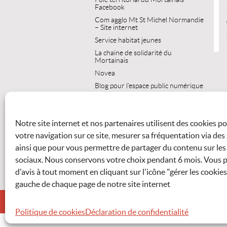
Facebook
Com agglo Mt St Michel Normandie
– Site internet
Service habitat jeunes
La chaine de solidarité du
Mortainais
Novea
Blog pour l’espace public numérique
Parc Régional Normandie Maine
Office tourisme
Notre site internet et nos partenaires utilisent des cookies pou
Office de tourisme du Domfrontais
votre navigation sur ce site, mesurer sa fréquentation via des
Centre de loisirs sans hébergement
ainsi que pour vous permettre de partager du contenu sur les
Ma vie dans la manche
sociaux. Nous conservons votre choix pendant 6 mois. Vous 
Pôle spirituel et missionnaire du
Mortainais
d'avis à tout moment en cliquant sur l'icône "gérer les cookies
gauche de chaque page de notre site internet
ACCUEIL
ACCESSIBILITÉ
MENTIONS LÉGALES
Politique de cookies
Déclaration de confidentialité